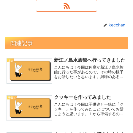
kecchan
関連記事
新江ノ島水族館へ行ってきました
まま
こんにちは！今回は何度か新江ノ島水族
館に行った事があるので、その時の様子
をお話したいと思います。興味のある方
はぜひ行ってみて下さいね！なぜ新江ノ
島水族館に行こうと思ったかなぜ新江ノ
島水族館に行こうと思ったのか・・・①
家から近く、水族館の規模...
クッキーを作ってみました
子育て
こんにちは！今回は子供達と一緒に「ク
ッキー」を作ってみたことについてお話
しようと思います。１から準備するのは
大変なので今回は日清お家スイーツの
「さくっとクッキーミックス」で作りま
した。準備するものも卵とバターと少な
くて子供と一緒にラクに楽し...