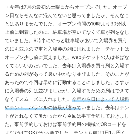
・今年は7月の最初の土曜日からオープンでした。オープ
ン日ならそんなに混んでないと思ってましたが、そんなこ
とはありませんでした。オープン時間の10時より30分以
上前に到着したのに、駐車場が空いてなくて車が列をなし
ていました。9時半にやっと駐車場があいて入場券を買う
のにも並ぶので車と入場券の列に別れました。チケットは
オープン少し前に買えました。webチケットの人は並ばな
くてもいいみたいでした。去年は入場券を買う列と入場す
るための列があって暑い中かなり並びました。そのことが
あったので今回は早めに行動することにしました。さすが
に入場券の列は並びましたが、入場するための列はできて
なくてスムーズに入れました。
今年から日によって入場料
やテント、パラソルの値段が違って
いました。去年はテン
トがとれなくて暑かったから今回は事前予約しておきまし
た。事前予約しておけば事前予約用の機械でQRコードを
よむだけでOKだから楽でした。テントも前は1日1万円く