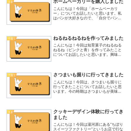
ホームベーカリーを購入しました
まま
こんにちは！今回は「ホームベーカリ
ー」についてお話したいと思います。私
はパンが大好きなので、「自分でパンが
作りたいな」という気持ちがありました
が、自分で下準備からするのは難しいと
思っていたところ、「ホームベーカリ
ー」のことについて知りました...
ねるねるねるねを作ってみました
子育て
こんにちは！今回は知育菓子のねるねる
ねるね（ピンクと青）を作ってみたこと
についてお話したいと思います。興味の
ある方はぜひ参考にしてみてください
ね。なぜねるねるねるねを作ろうと思っ
たかなぜねるねるねるねを作ろうと思っ
たかというと・・・①子供が...
さつまいも掘りに行ってきました
子育て
こんにちは！今回は、さつまいも掘りに
行ってきたことについてお話したいと思
います。今の時期はさつまいもが美味し
いですよね。さつまいもほりの後に焼き
芋を頂き、沁みました〜笑 興味のある
方はぜひ参考にしてみてくださいね。な
ぜさつまいもほりに行こう...
クッキーデザイン体験に行ってき
まま
ました
こんにちは！今回は湯河原にある”ちぼり
スイーツファクトリー”というお店で行な