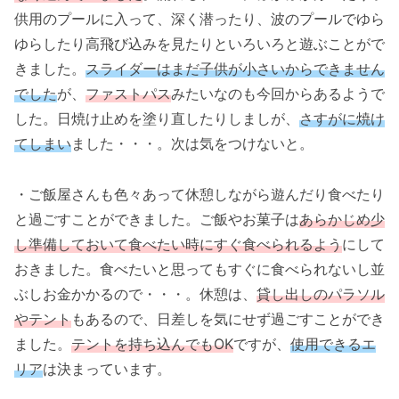
供用のプールに入って、深く潜ったり、波のプールでゆら
ゆらしたり高飛び込みを見たりといろいろと遊ぶことがで
きました。
スライダーはまだ子供が小さいからできません
でした
が、
ファストパス
みたいなのも今回からあるようで
した。日焼け止めを塗り直したりしましが、
さすがに焼け
てしまい
ました・・・。次は気をつけないと。
・ご飯屋さんも色々あって休憩しながら遊んだり食べたり
と過ごすことができました。ご飯やお菓子は
あらかじめ少
し準備しておいて食べたい時にすぐ食べられるよう
にして
おきました。食べたいと思ってもすぐに食べられないし並
ぶしお金かかるので・・・。休憩は、
貸し出しのパラソル
やテント
もあるので、日差しを気にせず過ごすことができ
ました。
テントを持ち込んでもOK
ですが、
使用できるエ
リア
は決まっています。