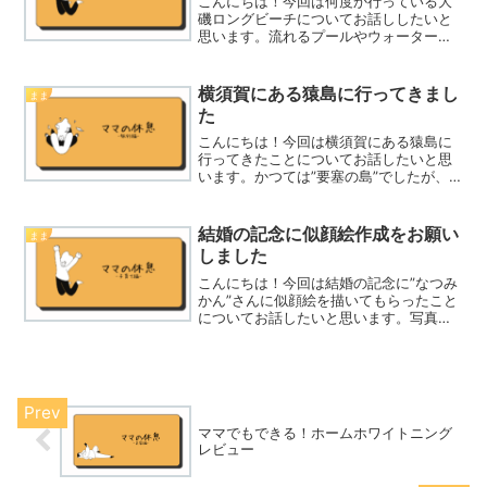
こんにちは！今回は何度か行っている大
磯ロングビーチについてお話ししたいと
思います。流れるプールやウォータース
ライダー、波のプールなどいろんな種類
のプールがあり、１日中楽しめます。興
味のある方は、ぜひ夏に行ってみて下さ
横須賀にある猿島に行ってきまし
まま
いね。なぜ大磯ロングビー...
た
こんにちは！今回は横須賀にある猿島に
行ってきたことについてお話したいと思
います。かつては”要塞の島”でしたが、
現在は無人島で自由に散策できるように
なっています。当時のままの姿で残され
た歴史遺産があります。興味のある方は
結婚の記念に似顔絵作成をお願い
まま
ぜひ行ってみて下さいね...
しました
こんにちは！今回は結婚の記念に”なつみ
かん”さんに似顔絵を描いてもらったこと
についてお話したいと思います。写真は
恥ずかしいけど、何か飾りたい！何かの
記念に残したい！という方におすすめで
す。結婚の記念だけでなく、お祝い事や
何かのイベントの思い...
ママでもできる！ホームホワイトニング
レビュー