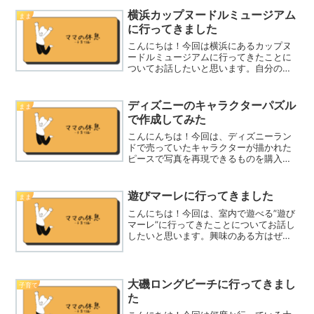
横浜カップヌードルミュージアム
まま
に行ってきました
こんにちは！今回は横浜にあるカップヌ
ードルミュージアムに行ってきたことに
ついてお話したいと思います。自分のオ
リジナルのカップヌードルが作れて、い
い経験になりました。興味のある方はぜ
ひ行ってみて下さいね！どうしてカップ
ディズニーのキャラクターパズル
まま
ヌードルミュージアムに行...
で作成してみた
こんにんちは！今回は、ディズニーラン
ドで売っていたキャラクターが描かれた
ピースで写真を再現できるものを購入
し、作成してみたことについてお話しし
たいと思います。興味のある方はぜひ参
考にしてみてくださいね。どうしてパズ
遊びマーレに行ってきました
まま
ルを購入しようと思ったかど...
こんにちは！今回は、室内で遊べる”遊び
マーレ”に行ってきたことについてお話し
したいと思います。興味のある方はぜひ
行ってみて下さいね！なぜ遊びマーレに
行こうと思ったのかなぜ遊びマーレに行
こうと思ったかと思ったかという
と・・・①保育園の懇談会で...
大磯ロングビーチに行ってきまし
子育て
た