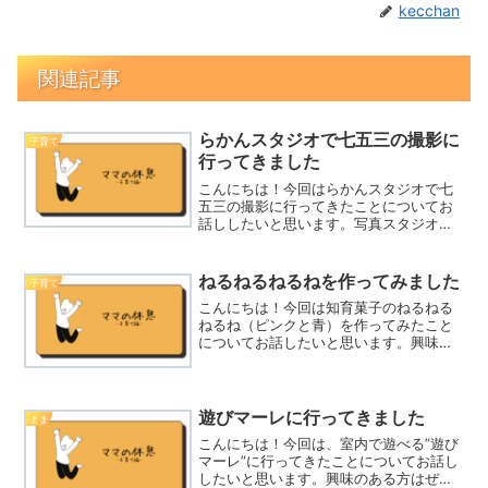
kecchan
関連記事
らかんスタジオで七五三の撮影に
子育て
行ってきました
こんにちは！今回はらかんスタジオで七
五三の撮影に行ってきたことについてお
話ししたいと思います。写真スタジオも
色々あるので迷ってしまいますよ
ね・・・興味ある方はぜひ参考にしてみ
てくださいね。なぜらかんスタジオで撮
ねるねるねるねを作ってみました
子育て
影をしようと思ったかなぜらかん...
こんにちは！今回は知育菓子のねるねる
ねるね（ピンクと青）を作ってみたこと
についてお話したいと思います。興味の
ある方はぜひ参考にしてみてください
ね。なぜねるねるねるねを作ろうと思っ
たかなぜねるねるねるねを作ろうと思っ
たかというと・・・①子供が...
遊びマーレに行ってきました
まま
こんにちは！今回は、室内で遊べる”遊び
マーレ”に行ってきたことについてお話し
したいと思います。興味のある方はぜひ