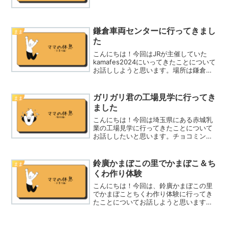
行ってみて下さいね！なぜ遊びマーレに
行こうと思ったのかなぜ遊びマーレに行
こうと思ったかと思ったかという
と・・・①保育園の懇談会で...
鎌倉車両センターに行ってきまし
まま
た
こんにちは！今回はJRが主催していた
kamafes2024にいってきたことについて
お話ししようと思います。場所は鎌倉車
両センターで行いました。当日は雨でし
たが、貴重な体験ができたと思います。
興味のある方はぜひ参考にして下さい
ガリガリ君の工場見学に行ってき
まま
ね！なぜkama...
ました
こんにちは！今回は埼玉県にある赤城乳
業の工場見学に行ってきたことについて
お話ししたいと思います。チョコミント
アイスが好きなので、よく買っていま
す。夏に期間限定で発売されるガリガリ
君のチョコミント味は絶対買ってしまい
鈴廣かまぼこの里でかまぼこ＆ち
まま
ます。興味のある方はぜひ工...
くわ作り体験
こんにちは！今回は、鈴廣かまぼこの里
でかまぼことちくわ作り体験に行ってき
たことについてお話しようと思います。
子供がメインで大人は付き添いという形
で参加しました。興味のある方はぜひ参
考にしてみてくださいね。どうしてかま