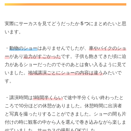
実際にサーカスを見てどうだったか
５つ
にまとめたいと思
います。
・
動物のショー
はありませんでしたが、
車やバイクのショ
ー
があり
迫力がすごかった
です。子供も飽きてきた頃に迫
力があるショーだったのでそのあとは食い入るように見て
いました。
地域講演ごとにショーの内容は違う
みたいで
す。
・講演時間は
1時間半くらい
で途中半分くらい終わったと
ころで10分ほどの休憩がありました。休憩時間に出演者
と写真を撮ったりすることができました。ショーの間も片
付けの時に観客の中から人を選んで巻き込みながら楽しま
せていました。
サーカスの撮影もOK
でした。