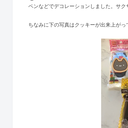
ペンなどでデコレーションしました。サク
ちなみに下の写真はクッキーが出来上がっ