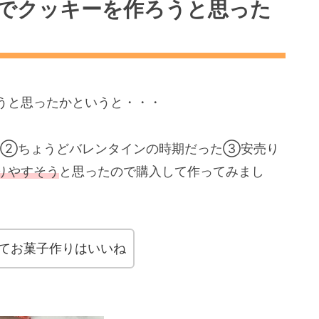
でクッキーを作ろうと思った
うと思ったかというと・・・
た②ちょうどバレンタインの時期だった③安売り
りやすそう
と思ったので購入して作ってみまし
してお菓子作りはいいね