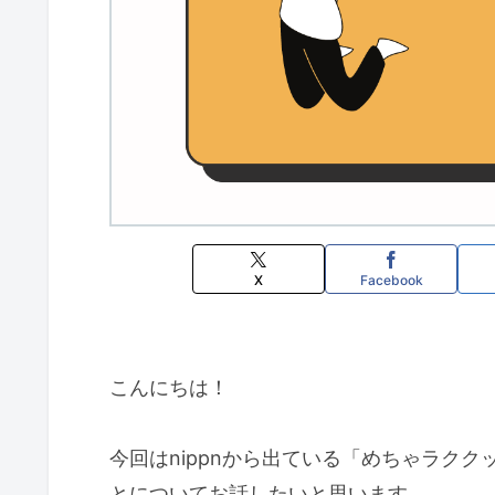
X
Facebook
こんにちは！
今回はnippnから出ている「めちゃラク
とについてお話したいと思います。