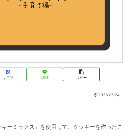
はてブ
LINE
コピー
2026.05.24
クッキーミックス」を使用して、クッキーを作ったこ