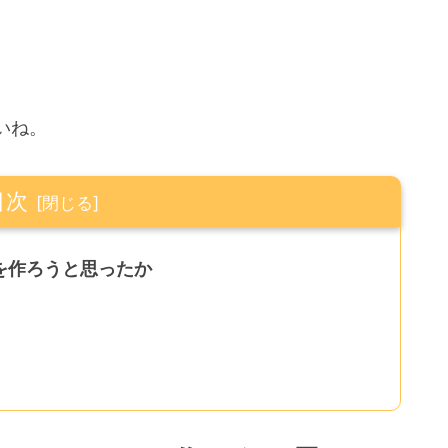
いね。
目次
を作ろうと思ったか