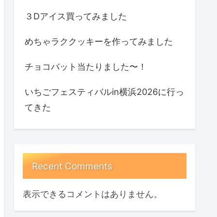
３Dアイス買ってみました
めちゃラククッキーを作ってみました
チョコバット当たりました〜！
いちごフェスティバルin横浜2026に行っ
てきた
Recent Comments
表示できるコメントはありません。